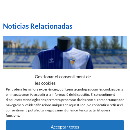
Noticias Relacionadas
Gestionar el consentiment de
les cookies
Per a oferir les millors experiències, utilitzem tecnologies com les cookies per a
emmagatzemar i/o accedir a la informació del dispositiu. El consentiment
d'aquestes tecnologies ens permetrà processar dades com el comportament de
navegació o les identificacions úniques en aquest lloc. No consentir o retirar el
ELS EQUIPS FEMENINS DEL CE SABADELL FC
consentiment, pot afectar negativament unes certes característiques i
PASSARAN A ANOMENAR-SE OFICIALMENT
funcions.
VALERO CE SABADELL
3 d'octubre de 2023
Acceptar totes