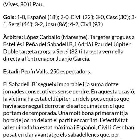
(Vives, 80′) i Pau.
Gols:
1-0, Español (18′); 2-0, Civil (22′); 3-0, Cesc (30′); 3-
1, Sergi (44′); 3-2, Josu (86′); 4-2, Civil (93′)
Àrbitre:
López Carballo (Maresme). Targetes grogues a
Estellés i Peña del Sabadell B, i Adrià i Pau del Júpiter.
Doble targeta groga a Sergi (82′) i targeta vermella
directa a l’entrenador Juanjo García.
Estadi:
Pepín Valls. 250 espectadors.
El Sabadell ‘B’ segueix imparable i ja suma dotze
jornades consecutives sense perdre. En aquesta ocasió,
la víctima ha estat el Júpiter, un dels pocs equips que
havia aconseguit derrotar els arlequinats en el que
portem de temporada. Una molt bona primera mitja
hora de joc ha deixat el partit encarrilat. L’efectivitat
arlequinada ha estat màxima i Español, Civil i Cesc han
posat en clar avantatge els sabadellencs que, per