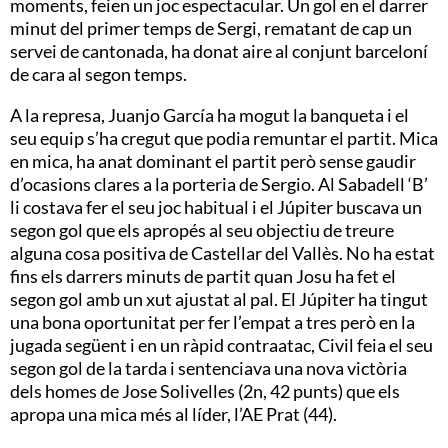
moments, feien un joc espectacular. Un gol en el darrer
minut del primer temps de Sergi, rematant de cap un
servei de cantonada, ha donat aire al conjunt barceloní
de cara al segon temps.
A la represa, Juanjo García ha mogut la banqueta i el
seu equip s’ha cregut que podia remuntar el partit. Mica
en mica, ha anat dominant el partit però sense gaudir
d’ocasions clares a la porteria de Sergio. Al Sabadell ‘B’
li costava fer el seu joc habitual i el Júpiter buscava un
segon gol que els apropés al seu objectiu de treure
alguna cosa positiva de Castellar del Vallès. No ha estat
fins els darrers minuts de partit quan Josu ha fet el
segon gol amb un xut ajustat al pal. El Júpiter ha tingut
una bona oportunitat per fer l’empat a tres però en la
jugada següent i en un ràpid contraatac, Civil feia el seu
segon gol de la tarda i sentenciava una nova victòria
dels homes de Jose Solivelles (2n, 42 punts) que els
apropa una mica més al líder, l’AE Prat (44).