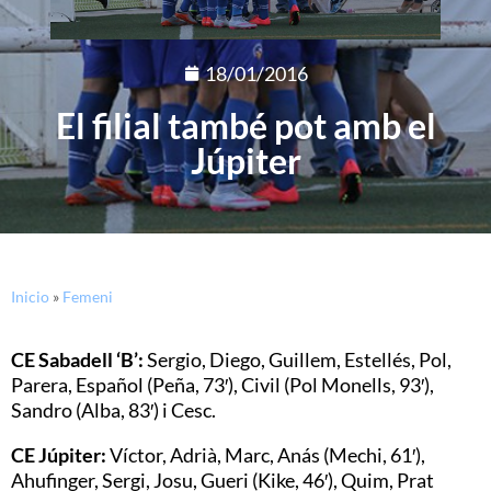
18/01/2016
El filial també pot amb el
Júpiter
Inicio
»
Femeni
CE Sabadell ‘B’:
Sergio, Diego, Guillem, Estellés, Pol,
Parera, Español (Peña, 73′), Civil (Pol Monells, 93′),
Sandro (Alba, 83′) i Cesc.
CE Júpiter:
Víctor, Adrià, Marc, Anás (Mechi, 61′),
Ahufinger, Sergi, Josu, Gueri (Kike, 46′), Quim, Prat