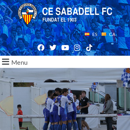
ES
CA
Menu