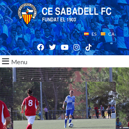
ES
CA
Menu