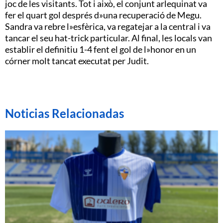
joc de les visitants. Tot i això, el conjunt arlequinat va
fer el quart gol després d»una recuperació de Megu.
Sandra va rebre l»esfèrica, va regatejar a la central i va
tancar el seu hat-trick particular. Al final, les locals van
establir el definitiu 1-4 fent el gol de l»honor en un
córner molt tancat executat per Judit.
Noticias Relacionadas