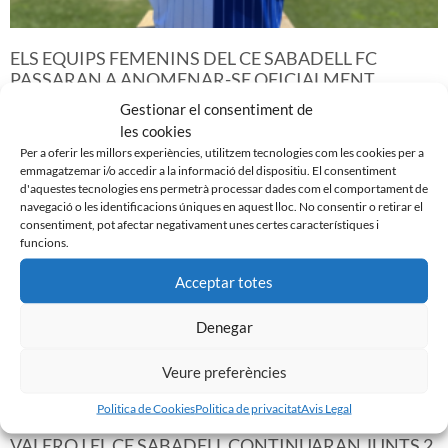
ELS EQUIPS FEMENINS DEL CE SABADELL FC
PASSARAN A ANOMENAR-SE OFICIALMENT
VALERO CE SABADELL
Gestionar el consentiment de
3 d'octubre de 2023
les cookies
Per a oferir les millors experiències, utilitzem tecnologies com les cookies per a
Leer más »
emmagatzemar i/o accedir a la informació del dispositiu. El consentiment
d'aquestes tecnologies ens permetrà processar dades com el comportament de
navegació o les identificacions úniques en aquest lloc. No consentir o retirar el
consentiment, pot afectar negativament unes certes característiques i
funcions.
Acceptar totes
Denegar
Veure preferències
Politica de Cookies
Politica de privacitat
Avis Legal
VALERO I EL CE SABADELL CONTINUARAN JUNTS 2