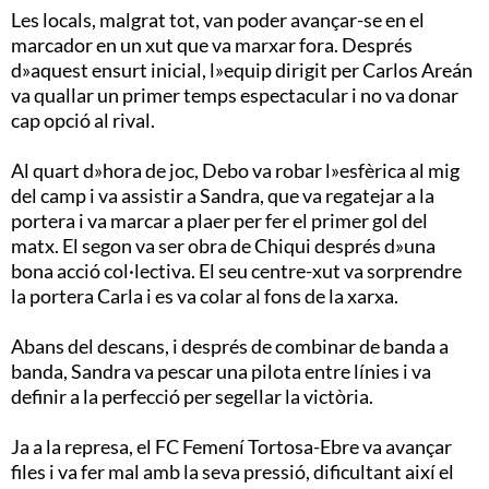
Les locals, malgrat tot, van poder avançar-se en el
marcador en un xut que va marxar fora. Després
d»aquest ensurt inicial, l»equip dirigit per Carlos Areán
va quallar un primer temps espectacular i no va donar
cap opció al rival.
Al quart d»hora de joc, Debo va robar l»esfèrica al mig
del camp i va assistir a Sandra, que va regatejar a la
portera i va marcar a plaer per fer el primer gol del
matx. El segon va ser obra de Chiqui després d»una
bona acció col·lectiva. El seu centre-xut va sorprendre
la portera Carla i es va colar al fons de la xarxa.
Abans del descans, i després de combinar de banda a
banda, Sandra va pescar una pilota entre línies i va
definir a la perfecció per segellar la victòria.
Ja a la represa, el FC Femení Tortosa-Ebre va avançar
files i va fer mal amb la seva pressió, dificultant així el