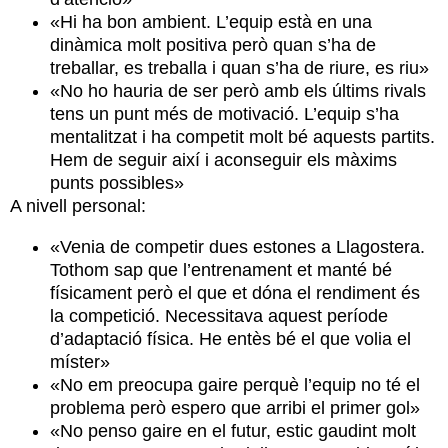
«Hi ha bon ambient. L’equip està en una
dinàmica molt positiva però quan s’ha de
treballar, es treballa i quan s’ha de riure, es riu»
«No ho hauria de ser però amb els últims rivals
tens un punt més de motivació. L’equip s’ha
mentalitzat i ha competit molt bé aquests partits.
Hem de seguir així i aconseguir els màxims
punts possibles»
A nivell personal:
«Venia de competir dues estones a Llagostera.
Tothom sap que l’entrenament et manté bé
físicament però el que et dóna el rendiment és
la competició. Necessitava aquest període
d’adaptació física. He entès bé el que volia el
míster»
«No em preocupa gaire perquè l’equip no té el
problema però espero que arribi el primer gol»
«No penso gaire en el futur, estic gaudint molt