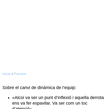
13/04/2016
Eloy Gila: «Estic gaudint
molt d’aquesta etapa a
Sabadell»
Inicio
»
Femeni
Sobre el canvi de dinàmica de l’equip:
«Alcoi va ser un punt d’inflexió i aquella derrota
ens va fer espavilar. Va ser com un toc
d’atenció»