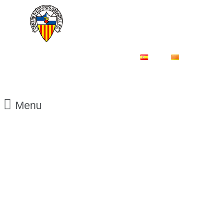
ES
CA
Menu