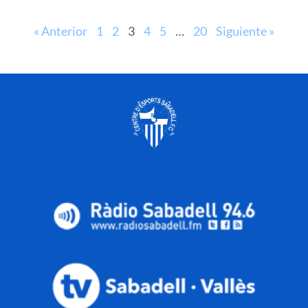
« Anterior
1
2
3
4
5
…
20
Siguiente »