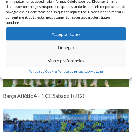
emmagatzemar i/o accedir a la informació del dispositiu. El consentiment
d'aquestes tecnologies ens permetrà processar dades com el comportament de
CE Sabadell 0 – 1 CD Lugo (J13)
navegació o les identificacions úniques en aquest lloc. No consentir o retirar el
consentiment, pot afectar negativament unes certes característiques i
funcions.
Acceptar totes
Denegar
Veure preferències
Politica de Cookies
Politica de privacitat
Avis Legal
Barça Atlètic 4 – 1 CE Sabadell (J12)