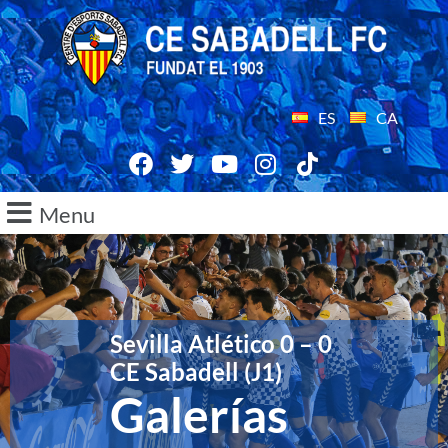
ES
CA
Menu
Sevilla Atlético 0 – 0
CE Sabadell (J1)
Galerías