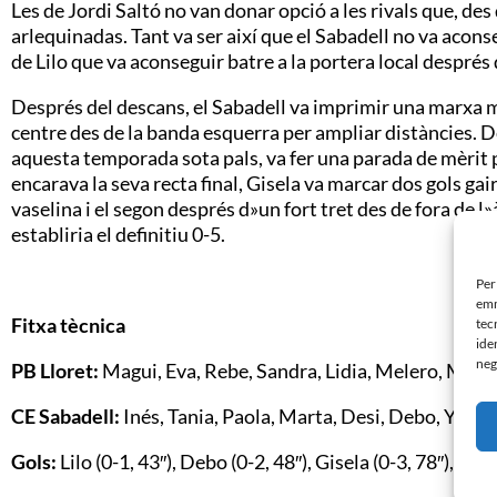
Les de Jordi Saltó no van donar opció a les rivals que, des d
arlequinadas. Tant va ser així que el Sabadell no va acons
de Lilo que va aconseguir batre a la portera local després 
Després del descans, el Sabadell va imprimir una marxa m
centre des de la banda esquerra per ampliar distàncies. 
aquesta temporada sota pals, va fer una parada de mèrit p
encarava la seva recta final, Gisela va marcar dos gols ga
vaselina i el segon després d»un fort tret des de fora de l
establiria el definitiu 0-5.
Per
emm
Fitxa tècnica
tec
ide
neg
PB Lloret:
Magui, Eva, Rebe, Sandra, Lidia, Melero, Marta
CE Sabadell:
Inés, Tania, Paola, Marta, Desi, Debo, Yaiza, 
Gols:
Lilo (0-1, 43″), Debo (0-2, 48″), Gisela (0-3, 78″), Gis