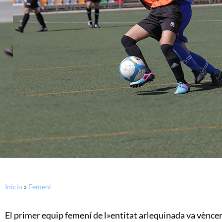
Inicio
»
Femeni
El primer equip femení de l»entitat arlequinada va vèncer 