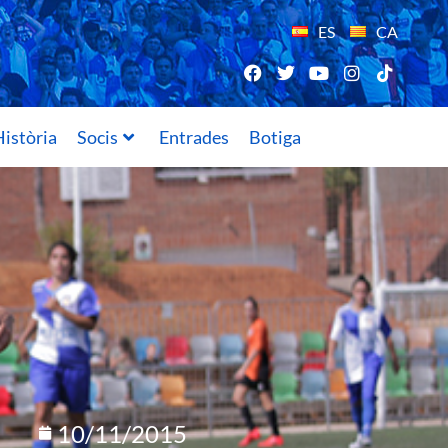
ES
CA
istòria
Socis
Entrades
Botiga
10/11/2015