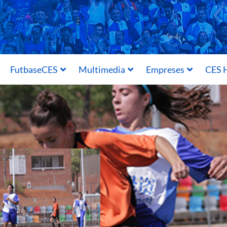
FutbaseCES
Multimedia
Empreses
CES H