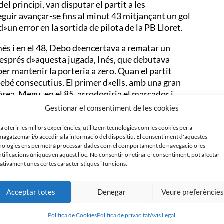
el principi, van disputar el partit a les
eguir avançar-se fins al minut 43 mitjançant un gol
d»un error en la sortida de pilota de la PB Lloret.
és i en el 48, Debo d»encertava a rematar un
Després d»aquesta jugada, Inés, que debutava
er mantenir la porteria a zero. Quan el partit
irebé consecutius. El primer d»ells, amb una gran
»àrea. Megu, en el 85, arrodoniria el marcador i
Gestionar el consentiment de les cookies
 a oferir les millors experiències, utilitzem tecnologies com les cookies per a
agatzemar i/o accedir a la informació del dispositiu. El consentiment d'aquestes
nologies ens permetrà processar dades com el comportament de navegació o les
ntificacions úniques en aquest lloc. No consentir o retirar el consentiment, pot afectar
ativament unes certes característiques i funcions.
, Nuri, Rios, Berta, Susana
Cosy, Maria, Lilo, Patri
Acceptar totes
Denegar
Veure preferèncie
ela (0-4, 79″), Megu (0-5, 85″)
Politica de Cookies
Politica de privacitat
Avis Legal