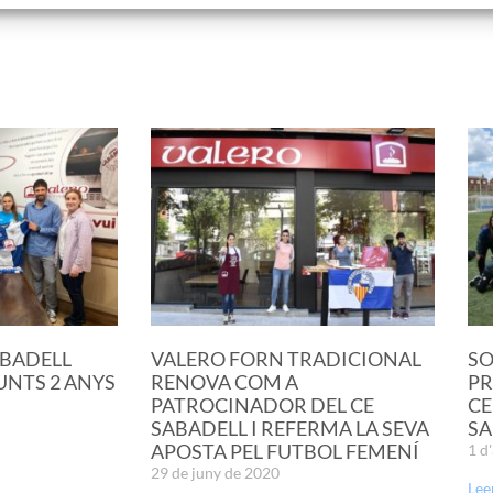
ABADELL
VALERO FORN TRADICIONAL
SO
NTS 2 ANYS
RENOVA COM A
PR
PATROCINADOR DEL CE
CE
SABADELL I REFERMA LA SEVA
SA
APOSTA PEL FUTBOL FEMENÍ
1 d
29 de juny de 2020
Lee