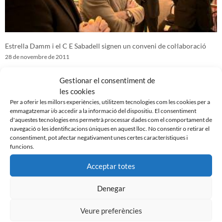
Estrella Damm i el C E Sabadell signen un conveni de coŀlaboració
28 de novembre de 2011
Gestionar el consentiment de
les cookies
Per a oferir les millors experiències, utilitzem tecnologies com les cookies per a
emmagatzemar i/o accedir a la informació del dispositiu. El consentiment
d'aquestes tecnologies ens permetrà processar dades com el comportament de
navegació o les identificacions úniques en aquest lloc. No consentir o retirar el
consentiment, pot afectar negativament unes certes característiques i
funcions.
Acceptar totes
Denegar
Roda de premsa Lluís Carreras, CE Sabadell – Real Murcia
28 de novembre de 2011
Veure preferències