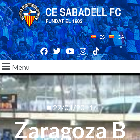
ES
CA
Menu
27/01/2011
Zaragoza B