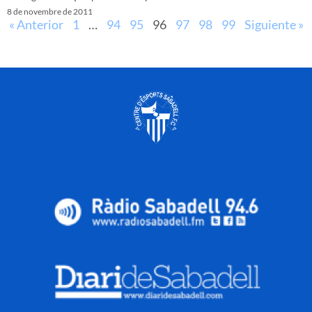
8 de novembre de 2011
« Anterior
1
…
94
95
96
97
98
99
Siguiente »