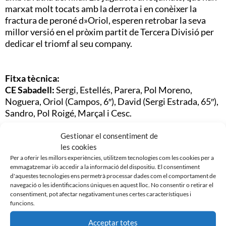
marxat molt tocats amb la derrota i en conèixer la
fractura de peroné d»Oriol, esperen retrobar la seva
millor versió en el pròxim partit de Tercera Divisió per
dedicar el triomf al seu company.
Fitxa tècnica:
CE Sabadell:
Sergi, Estellés, Parera, Pol Moreno,
Noguera, Oriol (Campos, 6″), David (Sergi Estrada, 65″),
Sandro, Pol Roigé, Marçal i Cesc.
FC Martinenc:
Carulla, Pitu, Diego, Alberto, Acosta,
Gestionar el consentiment de
les cookies
Aleix, Serrano (Juanlu, 89″), Céspedes, Elhadji (Raillo,
Per a oferir les millors experiències, utilitzem tecnologies com les cookies per a
90″), Velillas i Éric (Sergio, 60″).
emmagatzemar i/o accedir a la informació del dispositiu. El consentiment
d'aquestes tecnologies ens permetrà processar dades com el comportament de
Gols:
0-1 (5″): Elhadji. 1-1 (12″): Cesc. 1-2 (15″): Elhadji.
navegació o les identificacions úniques en aquest lloc. No consentir o retirar el
2-2 (50″): Sandro. 2-3 (73″): Elhadji.
2-4 (80″): Velillas.
consentiment, pot afectar negativament unes certes característiques i
funcions.
Camp:
Pepín Valls, 300 espectadors
Acceptar totes