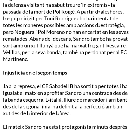
la defensa visitant ha sabut treure ‘in extremis» la
passada de la mort de Pol Roigé. A partir d»aleshores,
l»equip dirigit per Toni Rodríguez ho ha intentat de
totes les maneres possibles amb accions d»estratègia,
però Noguera i Pol Moreno no han encertat en les seves
rematades. Abans del descans, Sandro també ha provat
sort amb un xut llunyà que ha marxat fregant l»escaire.
Velillas, per la seva banda, també ha perdonat per al FC
Martinenc.
Injustícia en el segon temps
Ja a la represa, el CE Sabadell B ha sortit a per totes i ha
igualat el matx en aprofitar Sandro una centrada des de
la banda esquerra. L»italià, lliure de marcador i arribant
des de la segona línia, ha definit a la perfecció amb un
xut des de l»interior de l»àrea.
El mateix Sandro ha estat protagonista minuts després