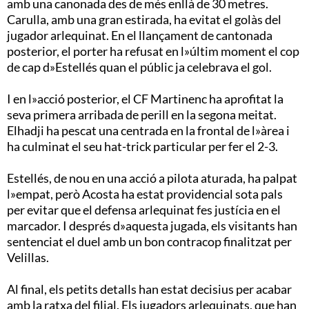
amb una canonada des de més enllà de 30 metres.
Carulla, amb una gran estirada, ha evitat el golàs del
jugador arlequinat. En el llançament de cantonada
posterior, el porter ha refusat en l»últim moment el cop
de cap d»Estellés quan el públic ja celebrava el gol.
I en l»acció posterior, el CF Martinenc ha aprofitat la
seva primera arribada de perill en la segona meitat.
Elhadji ha pescat una centrada en la frontal de l»àrea i
ha culminat el seu hat-trick particular per fer el 2-3.
Estellés, de nou en una acció a pilota aturada, ha palpat
l»empat, però Acosta ha estat providencial sota pals
per evitar que el defensa arlequinat fes justícia en el
marcador. I després d»aquesta jugada, els visitants han
sentenciat el duel amb un bon contracop finalitzat per
Velillas.
Al final, els petits detalls han estat decisius per acabar
amb la ratxa del filial. Els jugadors arlequinats, que han