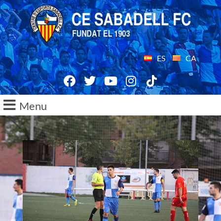
ES
CA
Menu