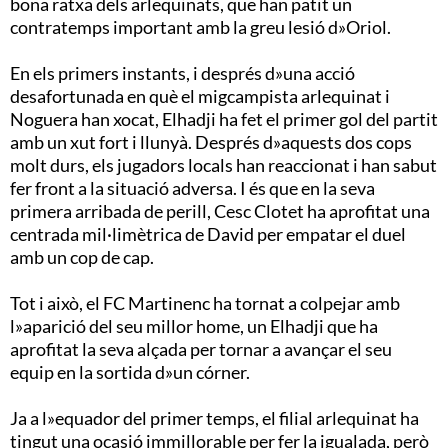
bona ratxa dels arlequinats, que han patit un
contratemps important amb la greu lesió d»Oriol.
En els primers instants, i després d»una acció
desafortunada en què el migcampista arlequinat i
Noguera han xocat, Elhadji ha fet el primer gol del partit
amb un xut fort i llunyà. Després d»aquests dos cops
molt durs, els jugadors locals han reaccionat i han sabut
fer front a la situació adversa. I és que en la seva
primera arribada de perill, Cesc Clotet ha aprofitat una
centrada mil·limètrica de David per empatar el duel
amb un cop de cap.
Tot i això, el FC Martinenc ha tornat a colpejar amb
l»aparició del seu millor home, un Elhadji que ha
aprofitat la seva alçada per tornar a avançar el seu
equip en la sortida d»un córner.
Ja a l»equador del primer temps, el filial arlequinat ha
tingut una ocasió immillorable per fer la igualada, però